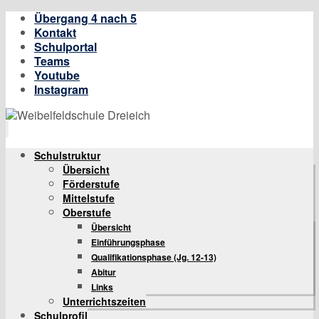
Übergang 4 nach 5
Kontakt
Schulportal
Teams
Youtube
Instagram
Zum
Schulstruktur
Inhalt
Übersicht
springen
Förderstufe
Mittelstufe
Oberstufe
Übersicht
Einführungsphase
Qualifikationsphase (Jg. 12-13)
Abitur
Links
Unterrichtszeiten
Schulprofil