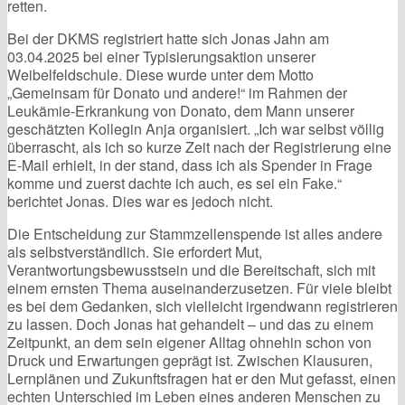
retten.
Bei der DKMS registriert hatte sich Jonas Jahn am
03.04.2025 bei einer Typisierungsaktion unserer
Weibelfeldschule. Diese wurde unter dem Motto
„Gemeinsam für Donato und andere!“ im Rahmen der
Leukämie-Erkrankung von Donato, dem Mann unserer
geschätzten Kollegin Anja organisiert. „Ich war selbst völlig
überrascht, als ich so kurze Zeit nach der Registrierung eine
E-Mail erhielt, in der stand, dass ich als Spender in Frage
komme und zuerst dachte ich auch, es sei ein Fake.“
berichtet Jonas. Dies war es jedoch nicht.
Die Entscheidung zur Stammzellenspende ist alles andere
als selbstverständlich. Sie erfordert Mut,
Verantwortungsbewusstsein und die Bereitschaft, sich mit
einem ernsten Thema auseinanderzusetzen. Für viele bleibt
es bei dem Gedanken, sich vielleicht irgendwann registrieren
zu lassen. Doch Jonas hat gehandelt – und das zu einem
Zeitpunkt, an dem sein eigener Alltag ohnehin schon von
Druck und Erwartungen geprägt ist. Zwischen Klausuren,
Lernplänen und Zukunftsfragen hat er den Mut gefasst, einen
echten Unterschied im Leben eines anderen Menschen zu